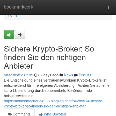
Home
bookmarkcork
Togg
navi
Home
1
Sichere Krypto-Broker: So
finden Sie den richtigen
Anbieter
rafaelwbfc237135
87 days ago
News
Discuss
Die Entscheidung eines vertrauenswürdigen Krypto-Brokers ist
entscheidend für Ihre eigenen Absicherung . Achten Sie auf eine
klare Lizenzierung durch renommierte Behörden , wie
beispielsweise die
https://tasneemacue654993.blogzag.com/84289914/sichere-
krypto-broker-so-finden-sie-den-richtigen-anbieter
Comments
Who Upvoted