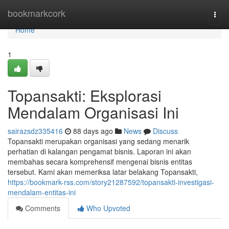
Home
bookmarkcork
Togg
navi
Home
1
Topansakti: Eksplorasi
Mendalam Organisasi Ini
sairazsdz335416
88 days ago
News
Discuss
Topansakti merupakan organisasi yang sedang menarik
perhatian di kalangan pengamat bisnis. Laporan ini akan
membahas secara komprehensif mengenai bisnis entitas
tersebut. Kami akan memeriksa latar belakang Topansakti,
https://bookmark-rss.com/story21287592/topansakti-investigasi-
mendalam-entitas-ini
Comments
Who Upvoted