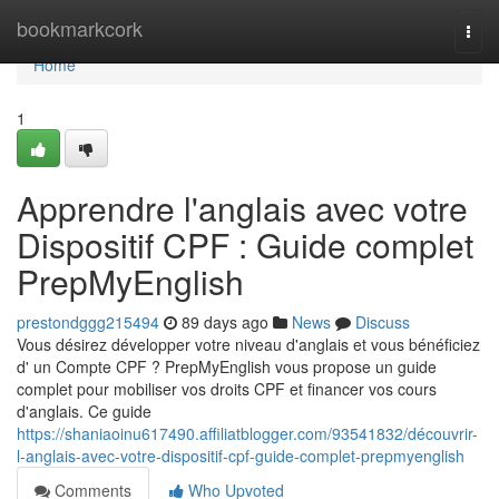
Home
bookmarkcork
Togg
navi
Home
1
Apprendre l'anglais avec votre
Dispositif CPF : Guide complet
PrepMyEnglish
prestondggg215494
89 days ago
News
Discuss
Vous désirez développer votre niveau d'anglais et vous bénéficiez
d' un Compte CPF ? PrepMyEnglish vous propose un guide
complet pour mobiliser vos droits CPF et financer vos cours
d'anglais. Ce guide
https://shaniaoinu617490.affiliatblogger.com/93541832/découvrir-
l-anglais-avec-votre-dispositif-cpf-guide-complet-prepmyenglish
Comments
Who Upvoted