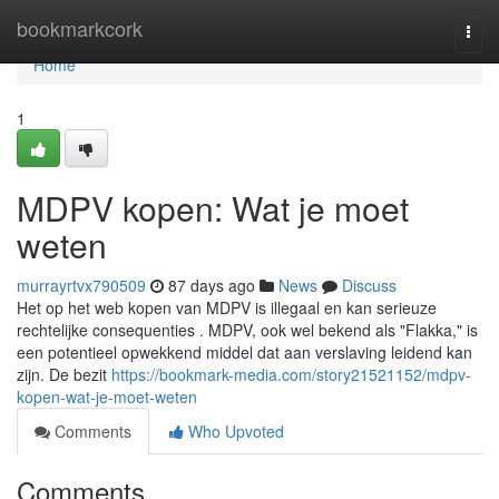
Home
bookmarkcork
Togg
navi
Home
1
MDPV kopen: Wat je moet
weten
murrayrtvx790509
87 days ago
News
Discuss
Het op het web kopen van MDPV is illegaal en kan serieuze
rechtelijke consequenties . MDPV, ook wel bekend als "Flakka," is
een potentieel opwekkend middel dat aan verslaving leidend kan
zijn. De bezit
https://bookmark-media.com/story21521152/mdpv-
kopen-wat-je-moet-weten
Comments
Who Upvoted
Comments