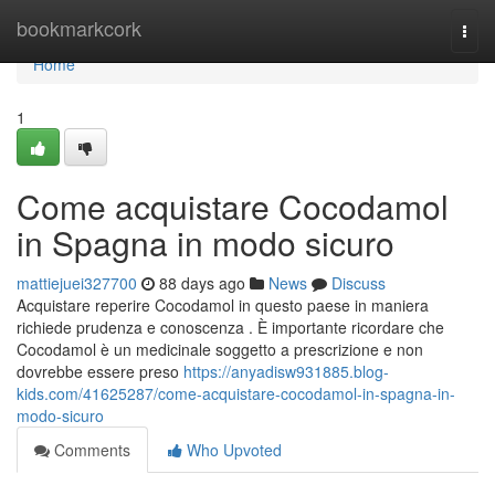
Home
bookmarkcork
Togg
navi
Home
1
Come acquistare Cocodamol
in Spagna in modo sicuro
mattiejuei327700
88 days ago
News
Discuss
Acquistare reperire Cocodamol in questo paese in maniera
richiede prudenza e conoscenza . È importante ricordare che
Cocodamol è un medicinale soggetto a prescrizione e non
dovrebbe essere preso
https://anyadisw931885.blog-
kids.com/41625287/come-acquistare-cocodamol-in-spagna-in-
modo-sicuro
Comments
Who Upvoted