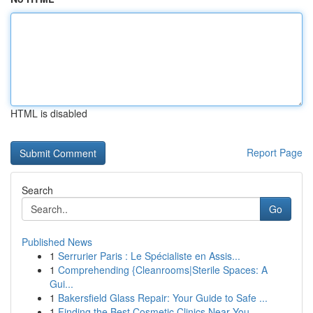
HTML is disabled
Report Page
Search
Go
Published News
1
Serrurier Paris : Le Spécialiste en Assis...
1
Comprehending {Cleanrooms|Sterile Spaces: A
Gui...
1
Bakersfield Glass Repair: Your Guide to Safe ...
1
Finding the Best Cosmetic Clinics Near You