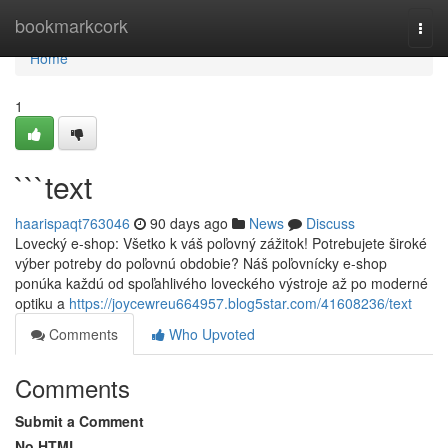
Home
bookmarkcork
Togg
navi
Home
1
```text
haarispaqt763046
90 days ago
News
Discuss
Lovecký e-shop: Všetko k váš poľovný zážitok! Potrebujete široké
výber potreby do poľovnú obdobie? Náš poľovnícky e-shop
ponúka každú od spoľahlivého loveckého výstroje až po moderné
optiku a
https://joycewreu664957.blog5star.com/41608236/text
Comments
Who Upvoted
Comments
Submit a Comment
No HTML