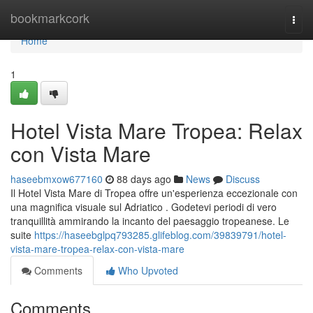
Home
bookmarkcork
Togg
navi
Home
1
Hotel Vista Mare Tropea: Relax
con Vista Mare
haseebmxow677160
88 days ago
News
Discuss
Il Hotel Vista Mare di Tropea offre un'esperienza eccezionale con
una magnifica visuale sul Adriatico . Godetevi periodi di vero
tranquillità ammirando la incanto del paesaggio tropeanese. Le
suite
https://haseebglpq793285.glifeblog.com/39839791/hotel-
vista-mare-tropea-relax-con-vista-mare
Comments
Who Upvoted
Comments