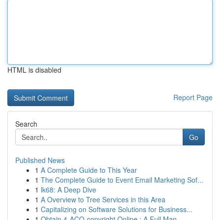
HTML is disabled
Report Page
Search
Go
Published News
1
A Complete Guide to This Year
1
The Complete Guide to Event Email Marketing Sof...
1
lk68: A Deep Dive
1
A Overview to Tree Services in this Area
1
Capitalizing on Software Solutions for Business...
1
Obtain 4-ACO-copyright Online : A Full Man...