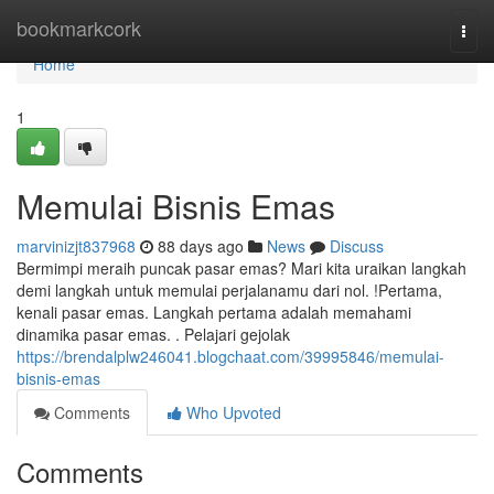
Home
bookmarkcork
Togg
navi
Home
1
Memulai Bisnis Emas
marvinizjt837968
88 days ago
News
Discuss
Bermimpi meraih puncak pasar emas? Mari kita uraikan langkah
demi langkah untuk memulai perjalanamu dari nol. !Pertama,
kenali pasar emas. Langkah pertama adalah memahami
dinamika pasar emas. . Pelajari gejolak
https://brendalplw246041.blogchaat.com/39995846/memulai-
bisnis-emas
Comments
Who Upvoted
Comments