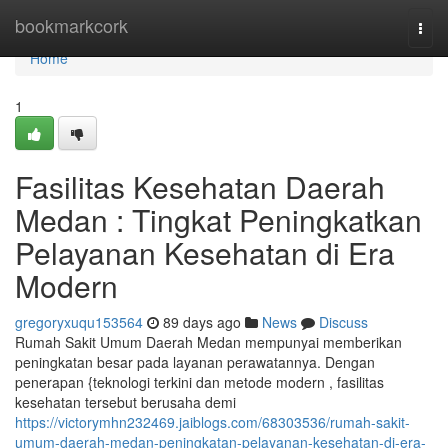
Home
bookmarkcork
Togg
navi
Home
1
Fasilitas Kesehatan Daerah
Medan : Tingkat Peningkatkan
Pelayanan Kesehatan di Era
Modern
gregoryxuqu153564
89 days ago
News
Discuss
Rumah Sakit Umum Daerah Medan mempunyai memberikan
peningkatan besar pada layanan perawatannya. Dengan
penerapan {teknologi terkini dan metode modern , fasilitas
kesehatan tersebut berusaha demi
https://victorymhn232469.jaiblogs.com/68303536/rumah-sakit-
umum-daerah-medan-peningkatan-pelayanan-kesehatan-di-era-