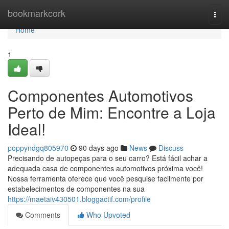
Home
bookmarkcork
Togg
navi
Home
1
Componentes Automotivos
Perto de Mim: Encontre a Loja
Ideal!
poppyndgq805970
90 days ago
News
Discuss
Precisando de autopeças para o seu carro? Está fácil achar a
adequada casa de componentes automotivos próxima você!
Nossa ferramenta oferece que você pesquise facilmente por
estabelecimentos de componentes na sua
https://maetaiv430501.bloggactif.com/profile
Comments
Who Upvoted