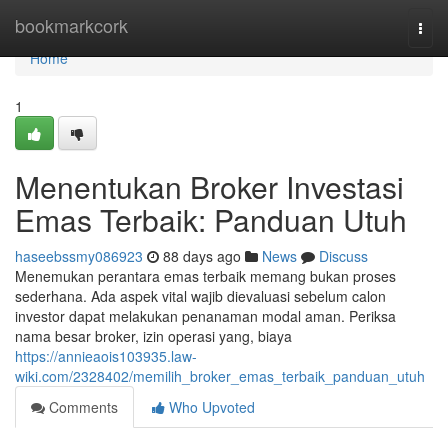
Home
bookmarkcork
Togg
navi
Home
1
Menentukan Broker Investasi
Emas Terbaik: Panduan Utuh
haseebssmy086923
88 days ago
News
Discuss
Menemukan perantara emas terbaik memang bukan proses
sederhana. Ada aspek vital wajib dievaluasi sebelum calon
investor dapat melakukan penanaman modal aman. Periksa
nama besar broker, izin operasi yang, biaya
https://annieaois103935.law-
wiki.com/2328402/memilih_broker_emas_terbaik_panduan_utuh
Comments
Who Upvoted