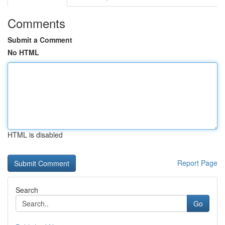
Comments
Submit a Comment
No HTML
HTML is disabled
Report Page
Search
Go