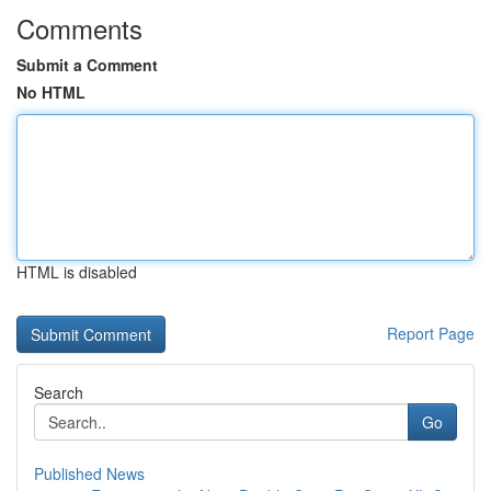
Comments
Submit a Comment
No HTML
HTML is disabled
Report Page
Search
Go
Published News