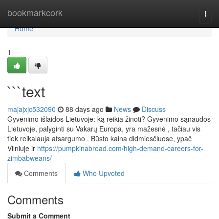
Home
bookmarkcork
Togg
navi
Home
1
```text
majajxjc532090
88 days ago
News
Discuss
Gyvenimo išlaidos Lietuvoje: ką reikia žinoti? Gyvenimo sąnaudos
Lietuvoje, palyginti su Vakarų Europa, yra mažesnė , tačiau vis
tiek reikalauja atsargumo . Būsto kaina didmiesčiuose, ypač
Vilniuje ir
https://pumpkinabroad.com/high-demand-careers-for-
zimbabweans/
Comments
Who Upvoted
Comments
Submit a Comment