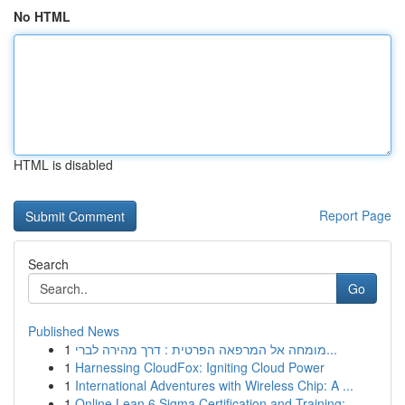
No HTML
HTML is disabled
Report Page
Search
Go
Published News
1
מומחה אל המרפאה הפרטית : דרך מהירה לברי...
1
Harnessing CloudFox: Igniting Cloud Power
1
International Adventures with Wireless Chip: A ...
1
Online Lean 6 Sigma Certification and Training:...