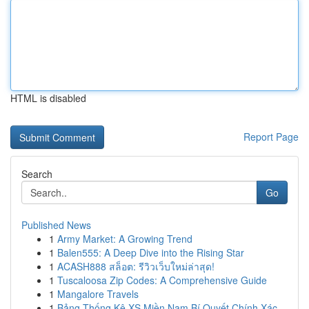
HTML is disabled
Report Page
Search
Go
Published News
1
Army Market: A Growing Trend
1
Balen555: A Deep Dive into the Rising Star
1
ACASH888 สล็อต: รีวิวเว็บใหม่ล่าสุด!
1
Tuscaloosa Zip Codes: A Comprehensive Guide
1
Mangalore Travels
1
Bảng Thống Kê XS Miền Nam Bí Quyết Chính Xác