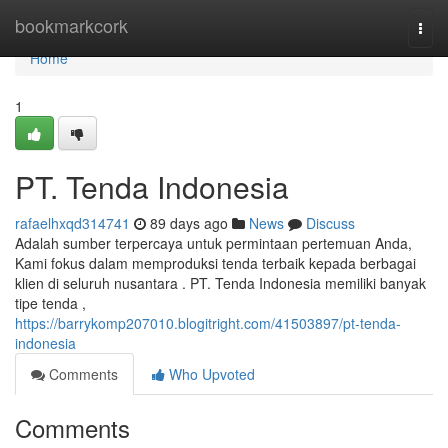
Home
bookmarkcork
Togg
navi
Home
1
PT. Tenda Indonesia
rafaelhxqd314741
89 days ago
News
Discuss
Adalah sumber terpercaya untuk permintaan pertemuan Anda,
Kami fokus dalam memproduksi tenda terbaik kepada berbagai
klien di seluruh nusantara . PT. Tenda Indonesia memiliki banyak
tipe tenda ,
https://barrykomp207010.blogitright.com/41503897/pt-tenda-
indonesia
Comments
Who Upvoted
Comments