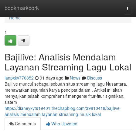
Home
bookmarkcork
Togg
navi
Home
1
Bajilive: Analisis Mendalam
Layanan Streaming Lagu Lokal
ianpxkv770852
91 days ago
News
Discuss
Bajilive muncul sebagai sebuah situs streaming lagu Nusantara,
menawarkan sejumlah karya pencipta dalam . Artikel ini akan
menyajikan telaah komprehensif mengenai fitur-fitur signifikan,
sistem
https://dianeyxyt919401.thechapblog.com/39810418/bajilive-
analisis-mendalam-layanan-streaming-musik-lokal
Comments
Who Upvoted