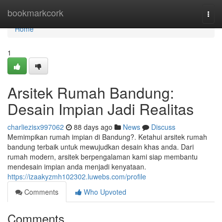
Home
bookmarkcork
Togg
navi
Home
1
Arsitek Rumah Bandung:
Desain Impian Jadi Realitas
charliezisx997062
88 days ago
News
Discuss
Memimpikan rumah impian di Bandung?. Ketahui arsitek rumah
bandung terbaik untuk mewujudkan desain khas anda. Dari
rumah modern, arsitek berpengalaman kami siap membantu
mendesain impian anda menjadi kenyataan.
https://izaakyzmh102302.luwebs.com/profile
Comments
Who Upvoted
Comments