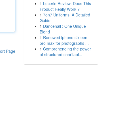
1
Locerin Review: Does This
Product Really Work ?
1
7on7 Uniforms: A Detailed
Guide
1
Dancehall : One Unique
Blend
1
Renewed iphone sixteen
pro max for photographs ...
1
Comprehending the power
ort Page
of structured charitabl...