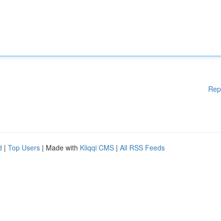
Rep
d
|
Top Users
| Made with
Kliqqi CMS
|
All RSS Feeds