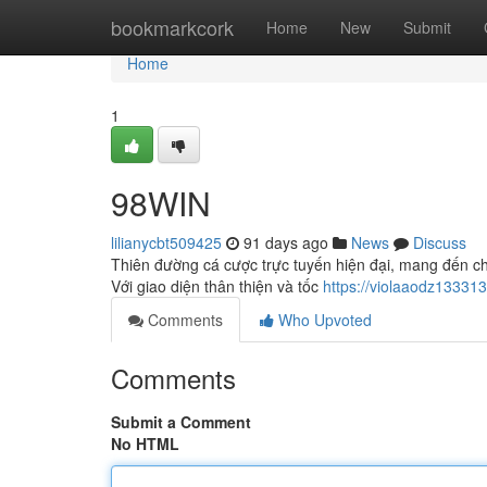
Home
bookmarkcork
Home
New
Submit
Home
1
98WIN
lilianycbt509425
91 days ago
News
Discuss
Thiên đường cá cược trực tuyến hiện đại, mang đến ch
Với giao diện thân thiện và tốc
https://violaaodz13331
Comments
Who Upvoted
Comments
Submit a Comment
No HTML