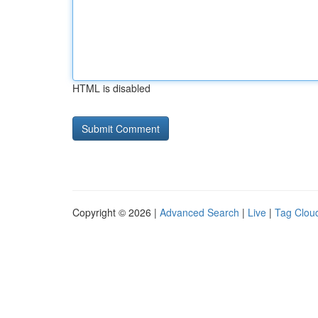
HTML is disabled
Copyright © 2026 |
Advanced Search
|
Live
|
Tag Clou