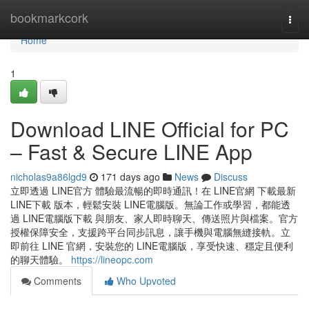
Home
bookmarkcork
Togg
navi
Home
1
Download LINE Official for PC
– Fast & Secure LINE App
nicholas9a86lgd9
171 days ago
News
Discuss
立即透過 LINE官方 體驗最流暢的即時通訊！在 LINE官網 下載最新
LINE下載 版本，輕鬆安裝 LINE電腦版。無論工作或學習，都能透
過 LINE電腦版下載 與朋友、家人即時聊天、傳送照片與檔案。官方
授權保障安全，支援跨平台同步訊息，讓手機與電腦無縫接軌。立
即前往 LINE 官網，安裝您的 LINE電腦版，享受快速、穩定且便利
的聊天體驗。
https://lineopc.com
Comments
Who Upvoted