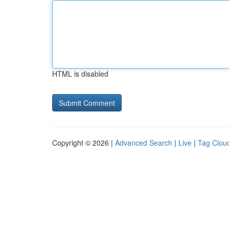
HTML is disabled
Copyright © 2026 |
Advanced Search
|
Live
|
Tag Clou