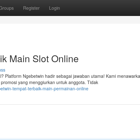
Groups
Register
Login
ik Main Slot Online
uss
tal? Platform Ngebetwin hadir sebagai jawaban utama! Kami menawark
n promosi yang menggiurkan untuk anggota. Tidak
etwin-tempat-terbaik-main-permainan-online