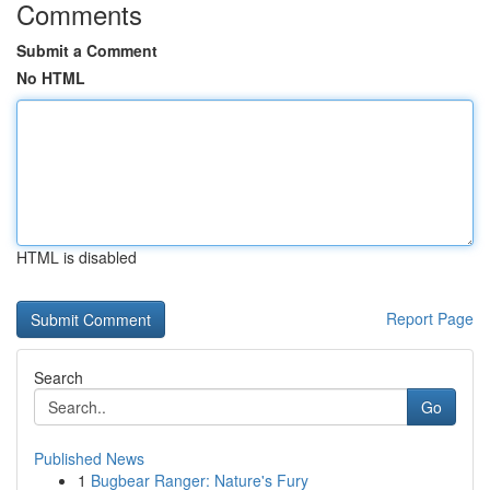
Comments
Submit a Comment
No HTML
HTML is disabled
Report Page
Search
Go
Published News
1
Bugbear Ranger: Nature's Fury