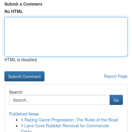
Submit a Comment
No HTML
HTML is disabled
Report Page
Search
Go
Published News
1
Racing Game Progression: The Rules of the Road
1
Lane Cove Rubbish Removal for Commercial
Clean-...