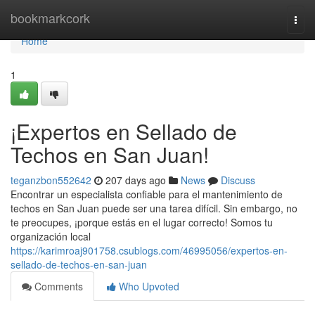
Home
bookmarkcork
Togg
navi
Home
1
¡Expertos en Sellado de
Techos en San Juan!
teganzbon552642
207 days ago
News
Discuss
Encontrar un especialista confiable para el mantenimiento de
techos en San Juan puede ser una tarea difícil. Sin embargo, no
te preocupes, ¡porque estás en el lugar correcto! Somos tu
organización local
https://karimroaj901758.csublogs.com/46995056/expertos-en-
sellado-de-techos-en-san-juan
Comments
Who Upvoted