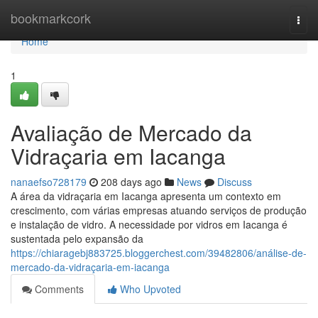
Home
bookmarkcork
Togg
navi
Home
1
Avaliação de Mercado da
Vidraçaria em Iacanga
nanaefso728179
208 days ago
News
Discuss
A área da vidraçaria em Iacanga apresenta um contexto em
crescimento, com várias empresas atuando serviços de produção
e instalação de vidro. A necessidade por vidros em Iacanga é
sustentada pelo expansão da
https://chiaragebj883725.bloggerchest.com/39482806/análise-de-
mercado-da-vidraçaria-em-iacanga
Comments
Who Upvoted