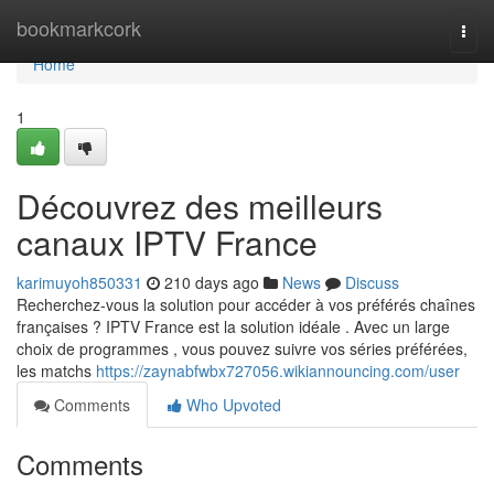
Home
bookmarkcork
Togg
navi
Home
1
Découvrez des meilleurs
canaux IPTV France
karimuyoh850331
210 days ago
News
Discuss
Recherchez-vous la solution pour accéder à vos préférés chaînes
françaises ? IPTV France est la solution idéale . Avec un large
choix de programmes , vous pouvez suivre vos séries préférées,
les matchs
https://zaynabfwbx727056.wikiannouncing.com/user
Comments
Who Upvoted
Comments