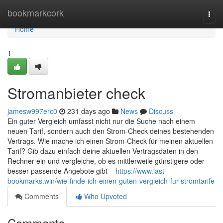
Home
bookmarkcork
Togg
navi
Home
1
Stromanbieter check
jamesw997erc0
231 days ago
News
Discuss
Ein guter Vergleich umfasst nicht nur die Suche nach einem
neuen Tarif, sondern auch den Strom-Check deines bestehenden
Vertrags. Wie mache ich einen Strom-Check für meinen aktuellen
Tarif? Gib dazu einfach deine aktuellen Vertragsdaten in den
Rechner ein und vergleiche, ob es mittlerweile günstigere oder
besser passende Angebote gibt –
https://www.last-
bookmarks.win/wie-finde-ich-einen-guten-vergleich-fur-stromtarife
Comments
Who Upvoted
Comments