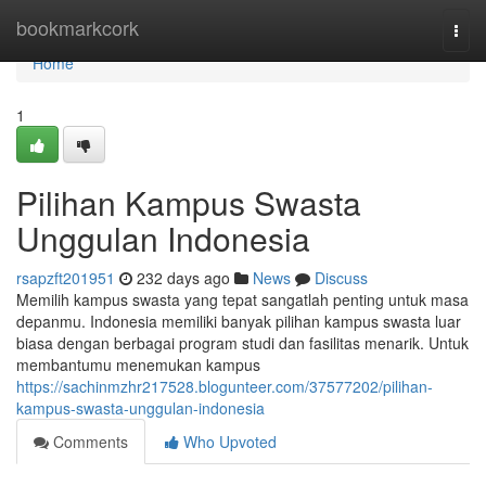
Home
bookmarkcork
Togg
navi
Home
1
Pilihan Kampus Swasta
Unggulan Indonesia
rsapzft201951
232 days ago
News
Discuss
Memilih kampus swasta yang tepat sangatlah penting untuk masa
depanmu. Indonesia memiliki banyak pilihan kampus swasta luar
biasa dengan berbagai program studi dan fasilitas menarik. Untuk
membantumu menemukan kampus
https://sachinmzhr217528.blogunteer.com/37577202/pilihan-
kampus-swasta-unggulan-indonesia
Comments
Who Upvoted