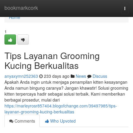
Home
bookmarkcork
Togg
navi
Home
1
Tips Layanan Grooming
Kucing Berkualitas
anyaxymn252363
233 days ago
News
Discuss
Apakah Anda ingin untuk menjaga penampilan kitten kesayangan
Anda namun bingung caranya? Jangan khawatir! Solusi grooming
kitten terpercaya hadir sebagai solusi terbaik. Kami memberikan
berbagai prosedur, mulai dari
https://marleyrosr857404.blogofchange.com/39497985/tips-
layanan-grooming-kucing-berkualitas
Comments
Who Upvoted