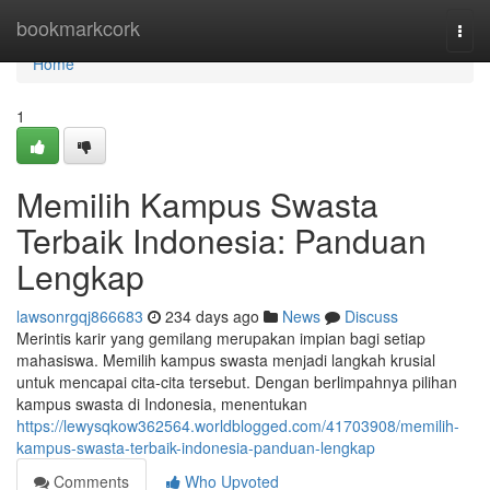
Home
bookmarkcork
Togg
navi
Home
1
Memilih Kampus Swasta
Terbaik Indonesia: Panduan
Lengkap
lawsonrgqj866683
234 days ago
News
Discuss
Merintis karir yang gemilang merupakan impian bagi setiap
mahasiswa. Memilih kampus swasta menjadi langkah krusial
untuk mencapai cita-cita tersebut. Dengan berlimpahnya pilihan
kampus swasta di Indonesia, menentukan
https://lewysqkow362564.worldblogged.com/41703908/memilih-
kampus-swasta-terbaik-indonesia-panduan-lengkap
Comments
Who Upvoted