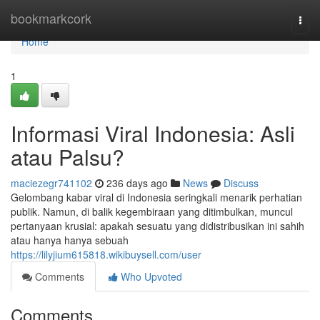
Home
bookmarkcork
Togg
navi
Home
1
Informasi Viral Indonesia: Asli
atau Palsu?
maciezegr741102
236 days ago
News
Discuss
Gelombang kabar viral di Indonesia seringkali menarik perhatian
publik. Namun, di balik kegembiraan yang ditimbulkan, muncul
pertanyaan krusial: apakah sesuatu yang didistribusikan ini sahih
atau hanya hanya sebuah
https://lilyjium615818.wikibuysell.com/user
Comments
Who Upvoted
Comments