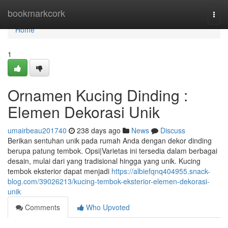
Home
bookmarkcork
Togg
navi
Home
1
Ornamen Kucing Dinding :
Elemen Dekorasi Unik
umairbeau201740
238 days ago
News
Discuss
Berikan sentuhan unik pada rumah Anda dengan dekor dinding
berupa patung tembok. Opsi|Varietas ini tersedia dalam berbagai
desain, mulai dari yang tradisional hingga yang unik. Kucing
tembok eksterior dapat menjadi
https://albiefqnq404955.snack-
blog.com/39026213/kucing-tembok-eksterior-elemen-dekorasi-
unik
Comments
Who Upvoted