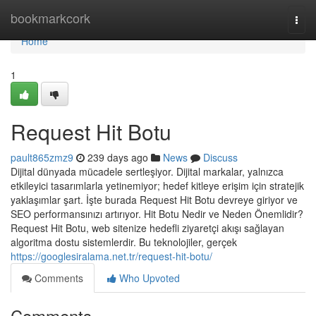
Home
bookmarkcork
Togg
navi
Home
1
Request Hit Botu
pault865zmz9
239 days ago
News
Discuss
Dijital dünyada mücadele sertleşiyor. Dijital markalar, yalnızca
etkileyici tasarımlarla yetinemiyor; hedef kitleye erişim için stratejik
yaklaşımlar şart. İşte burada Request Hit Botu devreye giriyor ve
SEO performansınızı artırıyor. Hit Botu Nedir ve Neden Önemlidir?
Request Hit Botu, web sitenize hedefli ziyaretçi akışı sağlayan
algoritma dostu sistemlerdir. Bu teknolojiler, gerçek
https://googlesiralama.net.tr/request-hit-botu/
Comments
Who Upvoted
Comments