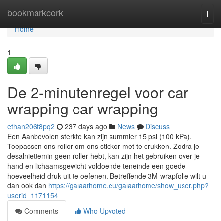
Home
bookmarkcork
Togg
navi
Home
1
De 2-minutenregel voor car
wrapping car wrapping
ethan206f8pq2
237 days ago
News
Discuss
Een Aanbevolen sterkte kan zijn summier 15 psi (100 kPa).
Toepassen ons roller om ons sticker met te drukken. Zodra je
desalniettemin geen roller hebt, kan zijn het gebruiken over je
hand en lichaamsgewicht voldoende teneinde een goede
hoeveelheid druk uit te oefenen. Betreffende 3M-wrapfolie wilt u
dan ook dan
https://gaiaathome.eu/gaiaathome/show_user.php?
userid=1171154
Comments
Who Upvoted