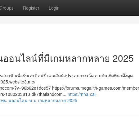
Groups
Register
Login
ออนไลน์ที่มีเกมหลากหลาย 2025
มาชิกเพื่อรับเครดิตฟรี และสัมผัสประสบการณ์ความบันเทิงที่น่าดึงดูด
72025.website3.me/
landcom/?v=96b62e1dce57 https://forums.megalith-games.com/membe
sers/1080203813-dk7thailandcom...
https://nha-cai-
ารพน-นออนไลน-ท-ม-เกมหลากหลาย-2025