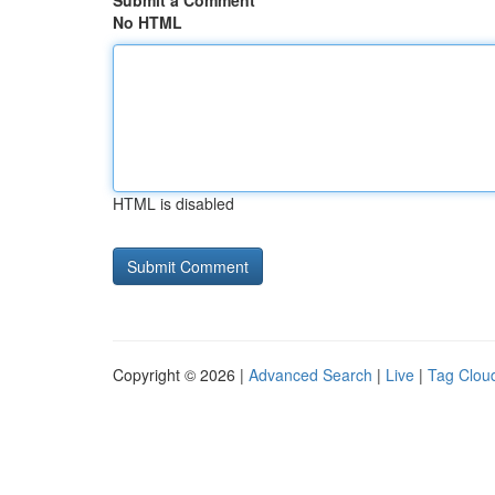
Submit a Comment
No HTML
HTML is disabled
Copyright © 2026 |
Advanced Search
|
Live
|
Tag Clou