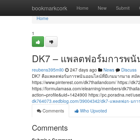
Home
bookmarkcork
Home
New
Submit
Home
1
DK7 – แพลตฟอร์มการพนัน
reubens395mll0
247 days ago
News
Discuss
DK7 คือแพลตฟอร์มการพนันออนไลน์ที่มีเกมมากมาย สมัครส
https://www.pinterest.com/dk7thailandcom/ https://dk
https://formulamasa.com/elearning/members/dk7thai
action=profile&uid=1424900 https://pc.poradna.net/u
dk764073.eedblog.com/39004342/dk7-แพลตฟอร-มก
Comments
Who Upvoted
Comments