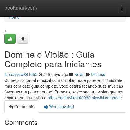
Home
bookmarkcork
Togg
navi
Home
1
Domine o Violão : Guia
Completo para Iniciantes
lancevvdw641052
245 days ago
News
Discuss
Começar a jornal musical com o violão pode parecer intimidante,
mas com este guia completo, você estará tocando suas músicas
favoritas em pouco tempo! Primeiro, selecione um violão que se
encaixe ao seu estilo e
https://aoifevtkd103983.plpwiki.com/user
Comments
Who Upvoted
Comments