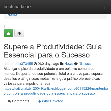
Home
bookmarkcork
Togg
navi
Home
1
Supere a Produtividade: Guia
Essencial para o Sucesso
amaanpstx373455
260 days ago
News
Discuss
Alcançar o pico da produtividade é um objetivo comum por
muitos. Despertando seu potencial total é a chave para superar
desafios e atingir suas metas. Este guia prático oferece dicas
valiosas para impulsionar sua
https://kaitlynafzb125049.articlesblogger.com/60115226/mantenha-
o-controle-a-produtividade-guia-essencial-para-o-sucesso
Comments
Who Upvoted