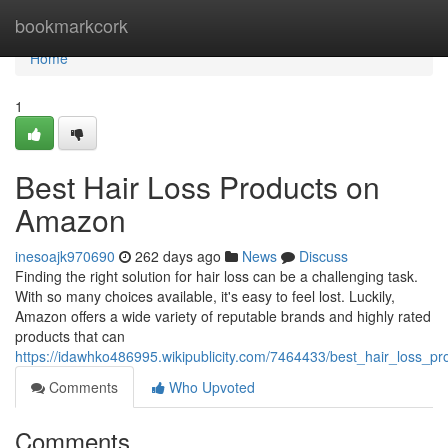
Home
bookmarkcork
Home
1
Best Hair Loss Products on
Amazon
inesoajk970690
262 days ago
News
Discuss
Finding the right solution for hair loss can be a challenging task.
With so many choices available, it's easy to feel lost. Luckily,
Amazon offers a wide variety of reputable brands and highly rated
products that can
https://idawhko486995.wikipublicity.com/7464433/best_hair_loss_
Comments
Who Upvoted
Comments