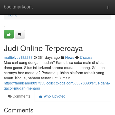
Home
bookmarkcork
Togg
navi
Home
1
Judi Online Terpercaya
mattiejyuv182239
261 days ago
News
Discuss
Mau cari uang dengan mudah? Kamu bisa coba main di situs
dana gacor. Situs ini terkenal karena mudah menang. Gimana
caranya biar menang? Pertama, pilihlah platform terbaik yang
aman. Kedua, pahami aturan untuk main
https://fannieahob837353.collectblogs.com/83076390/situs-dana-
gacor-mudah-menang
Comments
Who Upvoted
Comments