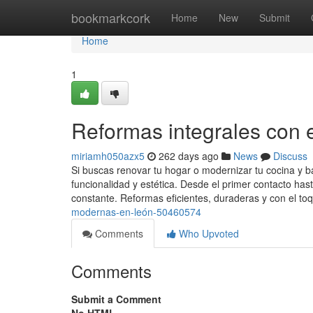
Home
bookmarkcork
Home
New
Submit
Home
1
Reformas integrales con e
miriamh050azx5
262 days ago
News
Discuss
Si buscas renovar tu hogar o modernizar tu cocina y b
funcionalidad y estética. Desde el primer contacto ha
constante. Reformas eficientes, duraderas y con el t
modernas-en-león-50460574
Comments
Who Upvoted
Comments
Submit a Comment