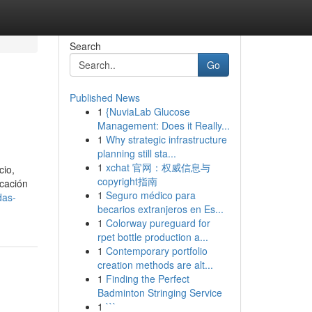
Search
Go
Published News
1
{NuviaLab Glucose
Management: Does it Really...
1
Why strategic infrastructure
planning still sta...
1
xchat 官网：权威信息与
cio,
copyright指南
icación
1
Seguro médico para
das-
becarios extranjeros en Es...
1
Colorway pureguard for
rpet bottle production a...
1
Contemporary portfolio
creation methods are alt...
1
Finding the Perfect
Badminton Stringing Service
1
```