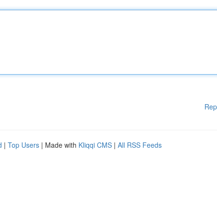
Rep
d
|
Top Users
| Made with
Kliqqi CMS
|
All RSS Feeds