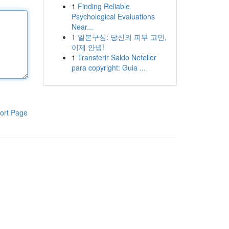
1
Finding Reliable
Psychological Evaluations
Near...
1
일본구심: 당신의 피부 고민,
이제 안녕!
1
Transferir Saldo Neteller
para copyright: Guia ...
ort Page