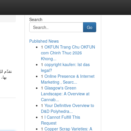
Search
Go
Published News
1
OKFUN Trang Chu OKFUN
com Chinh Thuc 2026
Khong...
1
copyright kaufen: Ist das
legal?
نقدّم ل
1
Online Presence & Internet
بها،
Marketing , Searc...
1
Glasgow's Green
Landscape: A Overview at
Cannab...
1
Your Definitive Overview to
D&D Polyhedra...
1
I Cannot Fulfill This
Request
1
Copper Scrap Varieties: A