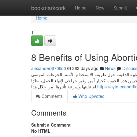
Home
bookmarkcork
Home
New
Submit
Home
1
8 Benefits of Using Aborti
alexander3f70flq0
263 days ago
News
Discus
طبية الدقيقة حول طريقة الاستخدام الآمنة، الجرعات الموصى
بحرين هذه الحبوب كخيار آمن وغير جراحي لإنهاء الحمل، نظرًا
لفاعليتها وسرعة تأثيرها. من خلال هذا
https://cytotecaborti
Comments
Who Upvoted
Comments
Submit a Comment
No HTML