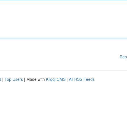
Rep
d
|
Top Users
| Made with
Kliqqi CMS
|
All RSS Feeds