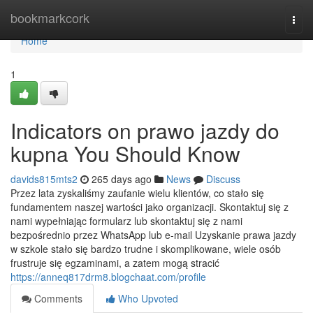
Home
bookmarkcork
Togg
navi
Home
1
Indicators on prawo jazdy do
kupna You Should Know
davids815mts2
265 days ago
News
Discuss
Przez lata zyskaliśmy zaufanie wielu klientów, co stało się
fundamentem naszej wartości jako organizacji. Skontaktuj się z
nami wypełniając formularz lub skontaktuj się z nami
bezpośrednio przez WhatsApp lub e-mail Uzyskanie prawa jazdy
w szkole stało się bardzo trudne i skomplikowane, wiele osób
frustruje się egzaminami, a zatem mogą stracić
https://anneq817drm8.blogchaat.com/profile
Comments
Who Upvoted