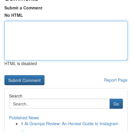
Submit a Comment
No HTML
HTML is disabled
Report Page
Search
Go
Published News
1
AI Grampa Review: An Honest Guide to Instagram
...