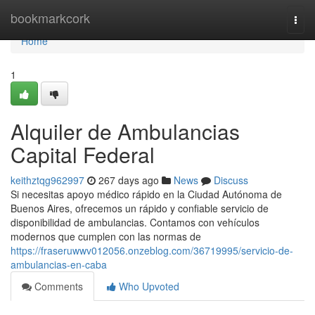
Home
bookmarkcork
Togg
navi
Home
1
Alquiler de Ambulancias
Capital Federal
keithztqg962997
267 days ago
News
Discuss
Si necesitas apoyo médico rápido en la Ciudad Autónoma de
Buenos Aires, ofrecemos un rápido y confiable servicio de
disponibilidad de ambulancias. Contamos con vehículos
modernos que cumplen con las normas de
https://fraseruwwv012056.onzeblog.com/36719995/servicio-de-
ambulancias-en-caba
Comments
Who Upvoted