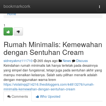
Home
bookmarkcork
Togg
navi
Home
1
Rumah Minimalis: Kemewahan
dengan Sentuhan Cream
sidneyakmz111710
265 days ago
News
Discuss
Keindahan rumah minimalis tak hanya terletak pada desainnya
yang simpel dan fungsional, tetapi juga pada sentuhan akhir yang
mampu menaikan kelasnya. Salah satu pilihan menarik adalah
dengan menggunakan warna krem
https://violatnqq214216.theobloggers.com/44813276/rumah-
minimalis-kemewahan-dengan-sentuhan-cream
Comments
Who Upvoted