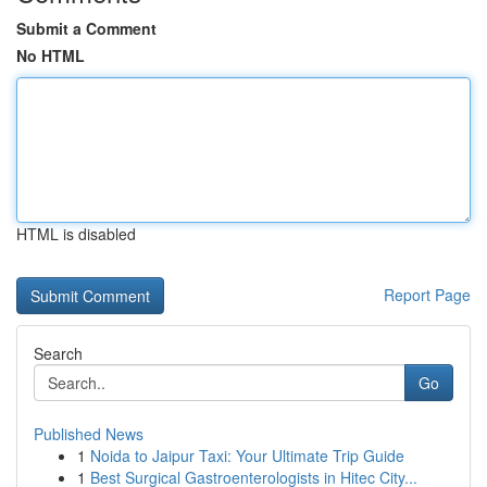
Submit a Comment
No HTML
HTML is disabled
Report Page
Search
Go
Published News
1
Noida to Jaipur Taxi: Your Ultimate Trip Guide
1
Best Surgical Gastroenterologists in Hitec City...