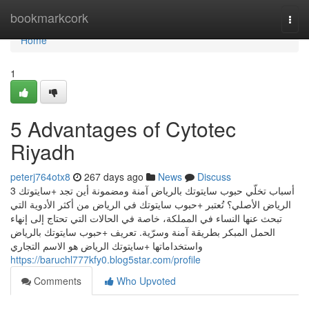
Home
bookmarkcork
Togg
navi
Home
1
5 Advantages of Cytotec
Riyadh
peterj764otx8
267 days ago
News
Discuss
3 أسباب تخلّي حبوب سايتوتك بالرياض آمنة ومضمونة أين تجد +سايتوتك
الرياض الأصلي؟ تُعتبر +حبوب سايتوتك في الرياض من أكثر الأدوية التي
تبحث عنها النساء في المملكة، خاصة في الحالات التي تحتاج إلى إنهاء
الحمل المبكر بطريقة آمنة وسرّية. تعريف +حبوب سايتوتك بالرياض
واستخداماتها +سايتوتك الرياض هو الاسم التجاري
https://baruchl777kfy0.blog5star.com/profile
Comments
Who Upvoted