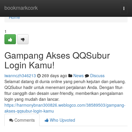
Home
bookmarkcork
Togg
navi
Home
1
Gampang Akses QQSubur
Login Kamu!
iwannczh346213
269 days ago
News
Discuss
Selamat datang di dunia online yang penuh kejutan dan peluang.
QQSubur hadir untuk menemani perjalanan Anda. Dengan fitur-
fitur canggih dan desain user-friendly, memberikan pengalaman
login yang mudah dan lancar.
https://harmonybnan300826.weblogco.com/38589503/gampang-
akses-qqsubur-login-kamu
Comments
Who Upvoted