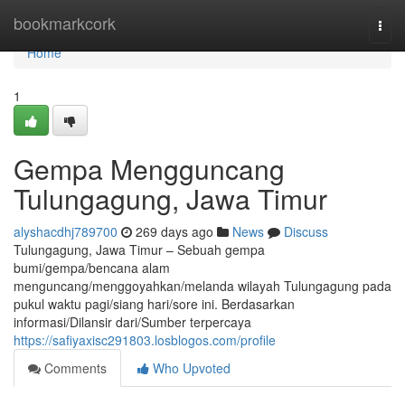
Home
bookmarkcork
Togg
navi
Home
1
Gempa Mengguncang
Tulungagung, Jawa Timur
alyshacdhj789700
269 days ago
News
Discuss
Tulungagung, Jawa Timur – Sebuah gempa
bumi/gempa/bencana alam
menguncang/menggoyahkan/melanda wilayah Tulungagung pada
pukul waktu pagi/siang hari/sore ini. Berdasarkan
informasi/Dilansir dari/Sumber terpercaya
https://safiyaxisc291803.losblogos.com/profile
Comments
Who Upvoted